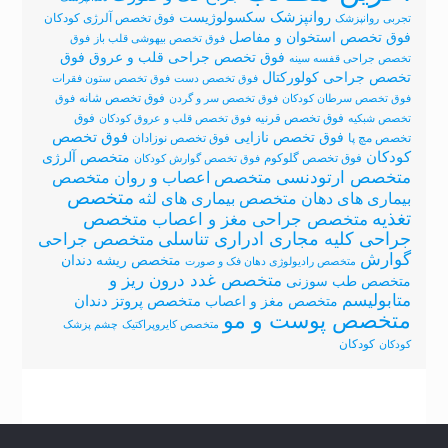
روانپزشک
سکسولوژیست
فوق تخصص آلرژی کودکان
تجربی
روانپزشک
فوق تخصص استخوان و مفاصل
فوق تخصص بیهوشی قلب باز
فوق
فوق
فوق تخصص جراحی قلب و عروق
تخصص جراحی قفسه سینه
تخصص جراحی کولورکتال
فوق تخصص دست
فوق تخصص ستون فقرات
فوق تخصص شانه
فوق تخصص سرطان کودکان
فوق تخصص سر و گردن
فوق
فوق تخصص قرنیه
فوق
تخصص شبکیه
فوق تخصص قلب و عروق کودکان
فوق تخصص نازایی
فوق تخصص
تخصص مچ پا
فوق تخصص نوزادان
کودکان
متخصص آلرژی
فوق تخصص گلوکوم
فوق تخصص گوارش کودکان
متخصص ارتودنسی
متخصص اعصاب و روان
متخصص
متخصص
متخصص بیماری های لثه
بیماری های دهان
تغذیه
متخصص
متخصص جراحی مغز و اعصاب
جراحی کلیه مجاری ادراری تناسلی
متخصص جراحی
گوارش
متخصص ریشه دندان
متخصص رادیولوژی دهان فک و صورت
متخصص غدد درون ریز و
متخصص طب سوزنی
متابولیسم
متخصص پروتز دندان
متخصص مغز و اعصاب
متخصص پوست و مو
متخصص کایروپراکتیک
چشم پزشک
کودکان
کودکان