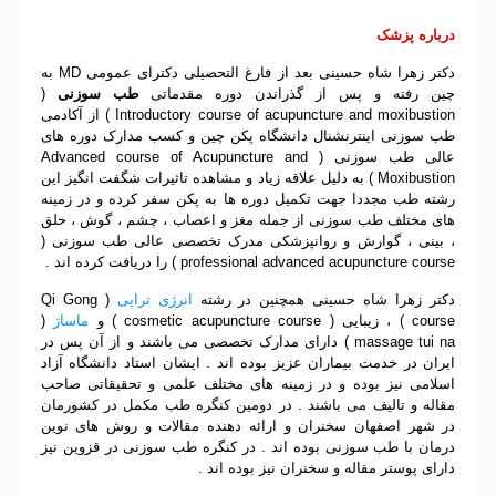
درباره پزشک
دکتر زهرا شاه حسینی بعد از فارغ التحصیلی دکترای عمومی MD به
چین رفته و پس از گذراندن دوره مقدماتی
طب سوزنی
(
Introductory course of acupuncture and moxibustion ) از آکادمی
طب سوزنی اینترنشنال دانشگاه پکن چین و کسب مدارک دوره های
عالی طب سوزنی ( Advanced course of Acupuncture and
Moxibustion ) به دلیل علاقه زیاد و مشاهده تاثیرات شگفت انگیز این
رشته طب مجددا جهت تکمیل دوره ها به پکن سفر کرده و در زمینه
های مختلف طب سوزنی از جمله مغز و اعصاب ، چشم ، گوش ، حلق
، بینی ، گوارش و روانپزشکی مدرک تخصصی عالی طب سوزنی (
professional advanced acupuncture course ) را دریافت کرده اند .
دکتر زهرا شاه حسینی همچنین در رشته
انرژی تراپی
( Qi Gong
course ) ، زیبایی ( cosmetic acupuncture course ) و
ماساژ
(
massage tui na ) دارای مدارک تخصصی می باشند و از آن پس در
ایران در خدمت بیماران عزیز بوده اند . ایشان استاد دانشگاه آزاد
اسلامی نیز بوده و در زمینه های مختلف علمی و تحقیقاتی صاحب
مقاله و تالیف می باشند . در دومین کنگره طب مکمل در کشورمان
در شهر اصفهان سخنران و ارائه دهنده مقالات و روش های نوین
درمان با طب سوزنی بوده اند . در کنگره طب سوزنی در قزوین نیز
دارای پوستر مقاله و سخنران نیز بوده اند .