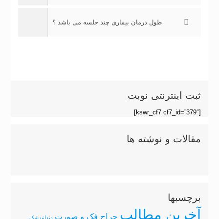
طول درمان بیماری چند جلسه می باشد ؟
ثبت اینترنتی نوبت
[kswr_cf7 cf7_id=”379″]
مقالات و نوشته ها
برچسبها
آخرین مطالب
جراح فک و صورت
دندانپزشک