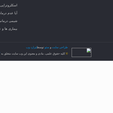
اسکلروتراپی
آیا عدم درمان PCOS خطرناک 
شیمی درمانی
بیماری ها و 
طراحی سایت
و
سئو
توسط
لیزارد وب
کلیه حقوق علمی، مادی و معنوی این وب سایت متعلق به
ک
©