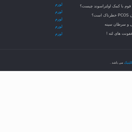
لورم
 فوم با کمک اولتراسوند چیست؟
لورم
است؟
لورم
 و سرطان سینه
لورم
عفونت های لثه !
لورم
لینیک
می باشد .