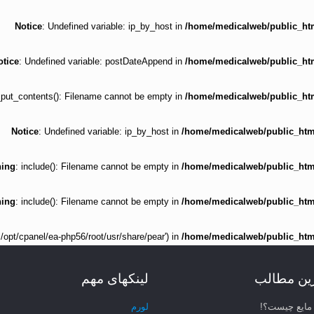
Notice
: Undefined variable: ip_by_host in
/home/medicalweb/public_html
otice
: Undefined variable: postDateAppend in
/home/medicalweb/public_html
e_put_contents(): Filename cannot be empty in
/home/medicalweb/public_html
Notice
: Undefined variable: ip_by_host in
/home/medicalweb/public_html/
ing
: include(): Filename cannot be empty in
/home/medicalweb/public_html/
ing
: include(): Filename cannot be empty in
/home/medicalweb/public_html/
'.:/opt/cpanel/ea-php56/root/usr/share/pear') in
/home/medicalweb/public_html/
رین مطالب
لینکهای مهم
مایع چیست؟!
لورم