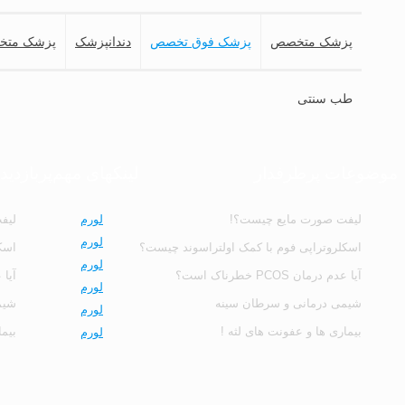
پزشک متخصص
پزشک فوق تخصص
دندانپزشک
پزشک متخ
طب سنتی
موضوعات پرطرفدار
لینکهای مهم
پربازدی
لیفت صورت مایع چیست؟!
لورم
لیف
لورم
اسکلروتراپی فوم با کمک اولتراسوند چیست؟
اسک
لورم
آیا عدم درمان PCOS خطرناک است؟
آیا عدم
لورم
شیمی درمانی و سرطان سینه
شیم
لورم
بیماری ها و عفونت های لثه !
بیما
لورم