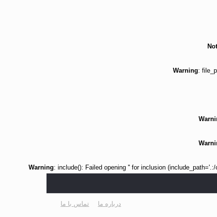
Not
Warning
: file
Warni
Warni
Warning
: include(): Failed opening '' for inclusion (include_path='.
درباره ما
تماس با ما