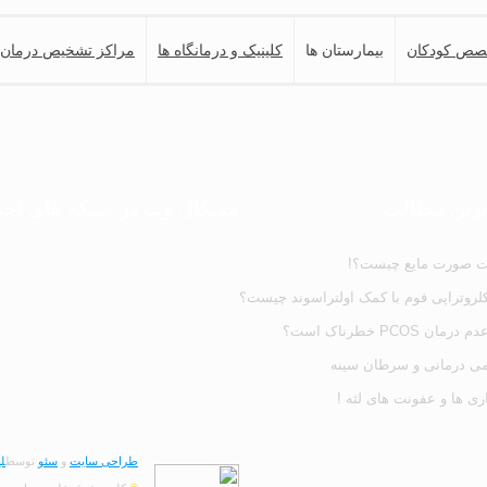
صص کودکان
بیمارستان ها
کلینیک و درمانگاه ها
مراکز تشخیص درمان
دترین مطالب
مدیکال وب در شبکه های اج
ت صورت مایع چیست؟!
لروتراپی فوم با کمک اولتراسوند چیست؟
 درمان PCOS خطرناک است؟
ی درمانی و سرطان سینه
ری ها و عفونت های لثه !
طراحی سایت
و
سئو
توسط
لی