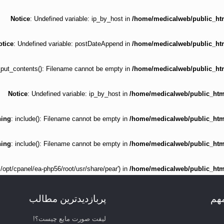
Notice
: Undefined variable: ip_by_host in
/home/medicalweb/public_html
otice
: Undefined variable: postDateAppend in
/home/medicalweb/public_html
e_put_contents(): Filename cannot be empty in
/home/medicalweb/public_html
Notice
: Undefined variable: ip_by_host in
/home/medicalweb/public_html/
ing
: include(): Filename cannot be empty in
/home/medicalweb/public_html/
ing
: include(): Filename cannot be empty in
/home/medicalweb/public_html/
'.:/opt/cpanel/ea-php56/root/usr/share/pear') in
/home/medicalweb/public_html/
مهم
پربازدیدترین مطالب
لیفت صورت مایع چیست؟!