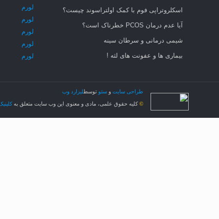
لورم
اسکلروتراپی فوم با کمک اولتراسوند چیست؟
لورم
آیا عدم درمان PCOS خطرناک است؟
لورم
شیمی درمانی و سرطان سینه
لورم
بیماری ها و عفونت های لثه !
لورم
طراحی سایت
و
سئو
توسط
لیزارد وب
کلیه حقوق علمی، مادی و معنوی این وب سایت متعلق به
کلینی
©