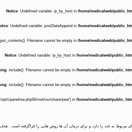
Notice
: Undefined variable: ip_by_host in
/home/medicalweb/public_html
otice
: Undefined variable: postDateAppend in
/home/medicalweb/public_html
e_put_contents(): Filename cannot be empty in
/home/medicalweb/public_html
Notice
: Undefined variable: ip_by_host in
/home/medicalweb/public_html/
ing
: include(): Filename cannot be empty in
/home/medicalweb/public_html/
ing
: include(): Filename cannot be empty in
/home/medicalweb/public_html/
'.:/opt/cpanel/ea-php56/root/usr/share/pear') in
/home/medicalweb/public_html/
مربوط به غدد را دارد و برای درمان آن ها روش هایی را فراگرفته است . هد