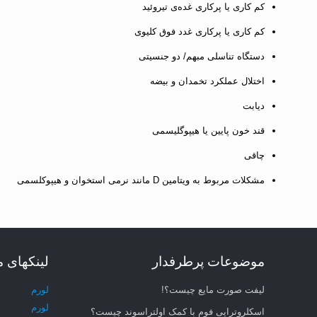
کم کاری یا پرکاری غده‌ی تیروئید
کم کاری یا پرکاری غدد فوق کلیوی
دستگاه تناسلی مبهم/ دو جنسیتی
اختلال عملکرد تخمدان و بیضه
دیابت
قند خون پایین یا هیپوگلیسمی
چاقی
مشکلات مربوط به ویتامین D مانند نرمی استخوان و هیپوکلسمی
موضوعات پرطرفدار
لینکهای 
لیفت صورت مایع چیست؟!
لورم
لورم
اسکلروتراپی فوم با کمک اولتراسوند چیست؟