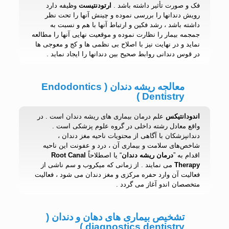
فک و صورت تأثیر داشته باشد .
ارتودنتیست
وظیفه دارد
رویش دندانها را بررسی نموده و چینش آنها را تحت نظر
داشته باشد ، رشد فکین و ارتباط آنها با هم و نسبت به
جمجمه بیمار را نظارت نموده و موقعیت نهایی آنها را مطالعه
نماید و در نهایت نیز با اصلاح بی نظمی ها و کج و معوجی ها
در قوس دندانی روابط صحیح بین دندانها را ایجاد نماید .
معالجه ریشه دندان ( Endodontics
Dentistry )
اندودانتیکس
علم درمان بیماری های ریشه دندان است . در
واقع معادل رشته داخلی در گروه علوم پزشکی است .
دندانپزشکان با آگاهی از محتویات ناحيه مغز دندان ،
شاخص‌های سلامت و بیماری آن ، درد و عفونت این ناحیه
اقدام به ”
درمان ریشه دندان
“ یا اصطلاحاً
Root Canal
Therapy
می نمایند . از زمانی که میکروب و سم ناشی از
فعالیت آن وارد حفره مرکزی و مغز دندان می شود ، فعالیت
متخصصان اندو آغاز می گردد .
تشخیص بیماری های دهان و دندان (
diagnostics dentistry )