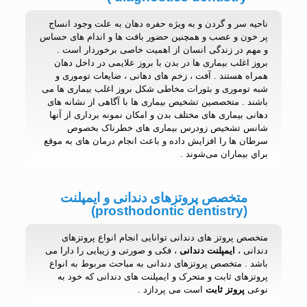
ناحیه سر و گردن و به ویژه حفره دهان به علت وجود انساج
پر خون و عصب و همچنین حضور بافت ها و اندام های حساس
و مهم در زندگی انسان از اهمیت خاصی برخوردار است .
بروز اغلب بیماری ها در بدن با بروز علایمی در داخل دهان
همراه هستند . آفت ، زخم های دهانی ، ضایعات توموری و
شبه توموری و بثورات مخاطی شکل بروز اغلب بیماری ها می
باشند . متخصصین تشخیص بیماری ها با آگاهی از نشانه های
دهانی بیماری های مختلف بدن و امکان نمونه برداری از آنها
شانس تشخیص زودرس بیماری های خطرناک بخصوص
سرطان ها را افزایش داده و باعث انجام درمان های به موقع
براي بيماران می‌شوند .
متخصص پروتزهای دندانی و ایمپلنت
(prosthodontic dentistry)
متخصص پروتز های دندانی توانایی انجام انواع پروتزهای
دندانی ،
ایمپلنت دندانی
، فکی و صورتی و زیبایی را دارا می
باشد . متخصص پروتزهای دندانی به مباحث مربوط به انواع
پروتزهای ثابت و متحرک و ایمپلنت های دندانی که خود به
نوعی
پروتز ثابت
است می پردازد .