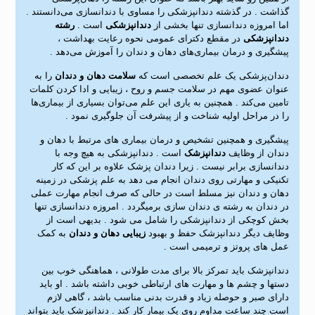
گذاشت . در گذشته دندانپزشکی را مساوی با دندانسازی می‌دانستند .
اما امروزه دندانسازی تنها بخشی از
دندانپزشکی
است .
رشته
دندانپزشکی
در مقطع دکترای عمومی نحوه رعایت بهداشت ،
پیشگیری و درمان بیماری‌های دهان و دندان را آموزش می‌دهد .
دندان‌پزشکی یک علم تخصصی است که
سلامت دهان و دندان
را به
عنوان عضوی مهم در سلامت جسم و روح ، زیبایی و ادا کردن کلمات
تامین می‌کند . همچنین به یاری این علم می‌توان بسیاری از بیماری‌ها
را در مراحل اولیه شناخت و از پیشرفت آن جلوگیری نمود .
پیشگیری و همچنین تشخیص و درمان بیماری های مرتبط با دهان و
دندان از وظایف
دندانپزشک
است . دندانپزشکی به هیچ وجه با
دندانسازی برابر نیست . زیرا دندان پزشک علاوه بر این که کار
تکنیکی و مهارتی روی دندان انجام می دهد به علم پزشکی در زمینه
دهان و دندان نیز مسلط است در حالی که صرف انجام مهارت عملی
در دندان به رشته ی دندان سازی برمیگردد . امروزه دندانسازی تنها
بخش کوچکی از دندانپزشکی را شامل می شود . بدیهی است از
وظایف دیگر دندانپزشک حفظ و بهبود
زیبایی دهان و دندان
به کمک
عمل های پروتز و ترمیمی است .
دندانپزشک باید تمرکز بالا برای مدت طولانی ، هماهنگی خوب بین
دستها و چشم ها و مهارت های ارتباطی خوبی داشته باشد
.
او باید
دارای صبر و حوصله زیاد و قدرت بدنی مناسب باشد ، گاهی لازم
است چند ساعت مداوم روی یک بیمار کار کند . دندانپزشک باید بتواند