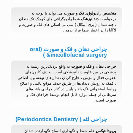
متخصص رادیولوژی فک و صورت
می تواند با توجه به
درخواست
دندانپزشک
شما رادیوگرافی های کوچک تک دندان
، چند دندان ( پری اپیکال ) سی تی اسکن های فک و صورت و
MRI را در اختیار شما قرار بدهد .
جراحی دهان و فک و صورت (oral
&maxillofacial surgery )
جراحی دهان و فک و صورت
به واقع نزدیک‌ترین رشته به
پزشکی در بین علوم دندانپزشكی است . حذف کانون‌های
عفونی فعال و مزمن ، خارج کردن دندان‌های نهفته و یا اضافی
، کمک به رویش دندان‌ها از طریق حذف موانع بافتی و اصلاح
روابط استخوانی فک بالا و پایین در کنار جراحی بافت‌های
سرطانی از جمله موارد قابل انجام توسط جراحان فک و
صورت است .
جراحی لثه ( Periodontics Dentistry)
پریودانتیکس
علم حفظ و نگهداری انساج نگهدارنده دندان