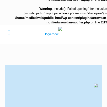
Warning
: include(): Failed opening '' for inclusion
(include_path='.:/opt/cpanel/ea-php56/root/usr/share/pear') in
/home/medicalweb/public_html/wp-content/plugins/arrowdan-
notifier/arrowdan-notifier.php
on line
1119