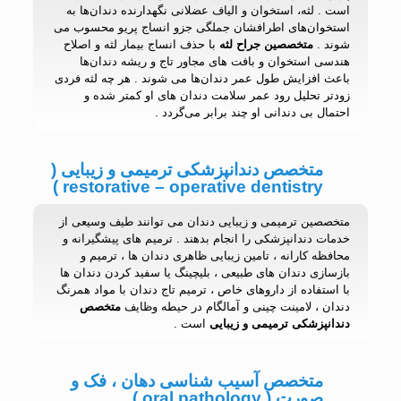
است . لثه، استخوان و الیاف عضلانی نگهدارنده دندان‌ها به
استخوان‌های اطرافشان جملگی جزو انساج پریو محسوب می
شوند .
متخصصین جراح لثه
با حذف انساج بیمار لثه و اصلاح
هندسی استخوان و بافت های مجاور تاج و ریشه دندان‌ها
باعث افزایش طول عمر دندان‌ها می شوند . هر چه لثه فردی
زودتر تحلیل رود عمر سلامت دندان‌ های او کمتر شده و
احتمال بی دندانی او چند برابر می‌گردد .
متخصص دندانپزشکی ترمیمی و زیبایی (
restorative – operative dentistry )
متخصصین ترمیمی و زیبایی دندان می توانند طیف وسیعی از
خدمات دندانپزشکی را انجام بدهند . ترمیم های پیشگیرانه و
محافظه کارانه ، تامین زیبایی ظاهری دندان ها ، ترمیم و
بازسازی دندان های طبیعی ، بلیچینگ یا سفید کردن دندان ها
با استفاده از داروهای خاص ، ترمیم تاج دندان با مواد همرنگ
دندان ، لامینت چینی و آمالگام در حیطه وظایف
متخصص
دندانپزشکی ترمیمی و زیبایی
است .
متخصص آسیب شناسی دهان ، فک و
صورت ( oral pathology )