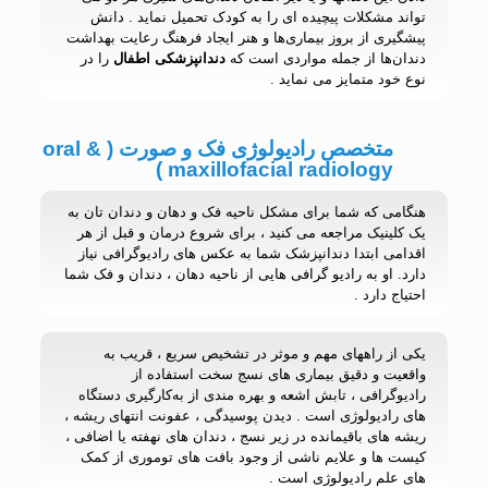
تواند مشکلات پیچیده ای را به کودک تحمیل نماید . دانش
پیشگیری از بروز بیماری‌ها و هنر ایجاد فرهنگ رعایت بهداشت
دندان‌ها از جمله مواردی است که
دندانپزشکی اطفال
را در
نوع خود متمایز می نماید .
متخصص رادیولوژی فک و صورت ( oral &
maxillofacial radiology )
هنگامی که شما برای مشکل ناحیه فک و دهان و دندان تان به
یک کلینیک مراجعه می کنید ، برای شروع درمان و قبل از هر
اقدامی ابتدا دندانپزشک شما به عکس های رادیوگرافی نیاز
دارد. او به رادیو گرافی هایی از ناحیه دهان ، دندان و فک شما
احتیاج دارد .
یکی از راههای مهم و موثر در تشخیص سریع ، قریب به
واقعیت و دقیق بیماری های نسج سخت استفاده از
رادیوگرافی ، تابش اشعه و بهره مندی از به‌کارگيری دستگاه
های رادیولوژی است . دیدن پوسیدگی ، عفونت انتهای ریشه ،
ریشه های باقیمانده در زیر نسج ، دندان های نهفته یا اضافی ،
کیست ها و علایم ناشی از وجود بافت های توموری از کمک
های علم رادیولوژی است .