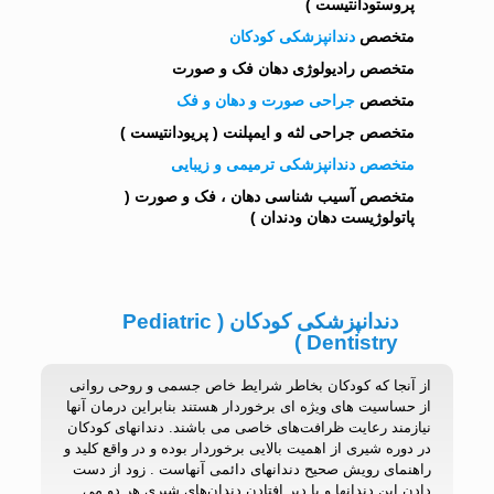
پروستودانتیست )
متخصص
دندانپزشکی کودکان
متخصص رادیولوژی دهان فک و صورت
متخصص
جراحی صورت و دهان و فک
متخصص جراحی لثه و ایمپلنت ( پریودانتیست )
متخصص دندانپزشکی ترمیمی و زیبایی
متخصص آسیب شناسی دهان ، فک و صورت (
پاتولوژیست دهان ودندان )
دندانپزشکی کودکان ( Pediatric
Dentistry )
از آنجا که کودکان بخاطر شرایط خاص جسمی و روحی روانی
از حساسیت های ویژه ای برخوردار هستند بنابراین درمان آنها
نیازمند رعایت ظرافت‌های خاصی می باشند. دندانهای کودکان
در دوره شیری از اهمیت بالایی برخوردار بوده و در واقع کلید و
راهنمای رویش صحیح دندانهای دائمی آنهاست . زود از دست
دادن این دندانها و یا دیر افتادن دندان‌های شیری هر دو می