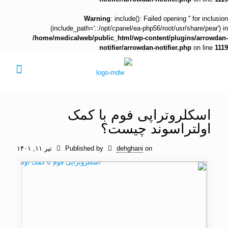
Warning
: include(): Failed opening '' for inclusion
(include_path='.:/opt/cpanel/ea-php56/root/usr/share/pear') in
/home/medicalweb/public_html/wp-content/plugins/arrowdan-
notifier/arrowdan-notifier.php
on line
1119
اسکلروتراپی فوم با کمک
اولتراسوند چیست؟
on
dehghani
Published by
تیر ۱۱, ۱۴۰۱