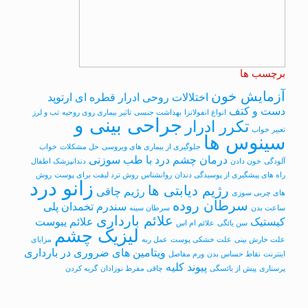
برچسب ها
آزمایش خون
اختلالات روحی
ادرار قطره ای
ارتوپد
دست و کتف
انواع انفولانزا
بهداشت جنسی
تاثیر بیماری روی روحیه
تب و لرز
جراحی بینی و
تکرر ادرار
تعبیر خواب
سینوس ها
جلوگیری از بیماری های ویروسی
حل مشکلات
خواب
درمان چشم درد با طب سوزنی
آلودگی
خون دادن
دندانپزشک اطفال
راه های پیشگیری از پوسیدگی دندان
روانشناس
روش ترد لیفت برای پوست
روش
زانو درد
رژیم دیابتی ها
رژیم چاقی
های چربی سوزی
سرطان روده
سندرم تخمدان پلی
ساعت بدن
سرطان سینه
علائم بارداری
کیستیک
علائم یبوست
سن یائگی
علائم ام اس
لیزیک چشم
علت خارش بینی
علت خشکی پوست
عمل ریه
مزایای
ویتامین های ضروری در بارداری
اینترنت
نقاط حساس بدن
ورم مفاصل
پیوند کلیه
پرستاری
پیش از یائسگی
چاقی مفرط نوزادان
گریه کردن