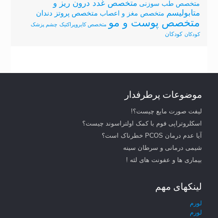
متخصص غدد درون ریز و
متخصص طب سوزنی
متابولیسم
متخصص پروتز دندان
متخصص مغز و اعصاب
متخصص پوست و مو
متخصص کایروپراکتیک
چشم پزشک
کودکان
کودکان
موضوعات پرطرفدار
لیفت صورت مایع چیست؟!
اسکلروتراپی فوم با کمک اولتراسوند چیست؟
آیا عدم درمان PCOS خطرناک است؟
شیمی درمانی و سرطان سینه
بیماری ها و عفونت های لثه !
لینکهای مهم
لورم
لورم