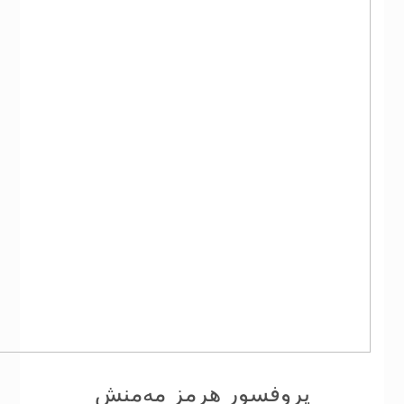
پروفسور هرمز مه‌منش