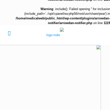
Warning
: include(): Failed opening '' for inclusion
(include_path='.:/opt/cpanel/ea-php56/root/usr/share/pear') in
/home/medicalweb/public_html/wp-content/plugins/arrowdan-
notifier/arrowdan-notifier.php
on line
1119