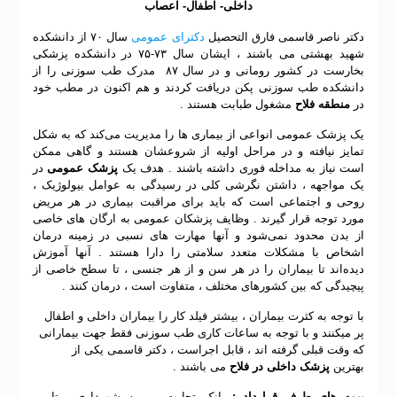
داخلی- اطفال- اعصاب
دکتر ناصر قاسمی فارق التحصیل
دکترای عمومی
سال ۷۰ از دانشکده
شهید بهشتی می باشند ، ایشان سال ۷۳-۷۵ در دانشکده پزشکی
بخارست در کشور رومانی و در سال ۸۷ مدرک طب سوزنی را از
دانشکده طب سوزنی پکن دریافت کردند و هم اکنون در مطب خود
در
منطقه فلاح
مشغول طبابت هستند .
یک پزشک عمومی انواعی از بیماری ها را مدیریت می‌کند که به شکل
تمایز نیافته و در مراحل اولیه از شروعشان هستند و گاهی ممکن
است نیاز به مداخله فوری داشته باشند . هدف یک
پزشک عمومی
در
یک مواجهه ، داشتن نگرشی کلی در رسیدگی به عوامل بیولوژیک ،
روحی و اجتماعی است که باید برای مراقبت بیماری در هر مریض
مورد توجه قرار گیرند . وظایف پزشکان عمومی به ارگان های خاصی
از بدن محدود نمی‌شود و آنها مهارت های نسبی در زمینه درمان
اشخاص با مشکلات متعدد سلامتی را دارا هستند . آنها آموزش
دیده‌اند تا بیماران را در هر سن و از هر جنسی ، تا سطح خاصی از
پیچیدگی که بین کشورهای مختلف ، متفاوت است ، درمان کنند .
با توجه به کثرت بیماران ، بیشتر فیلد کار را بیماران داخلی و اطفال
پر میکنند و با توجه به ساعات کاری طب سوزنی فقط جهت بیمارانی
که وقت قبلی گرفته اند ، قابل اجراست ، دکتر قاسمی یکی از
بهترین
پزشک داخلی در فلاح
می باشند .
بیمه های طرف قرارداد :
بانک تجارت ، بیمه شهرداری ، تامین