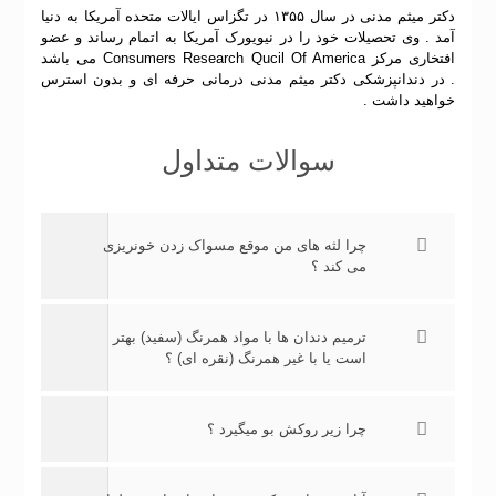
دکتر میثم مدنی در سال ۱۳۵۵ در تگزاس ایالات متحده آمریکا به دنیا
آمد . وی تحصیلات خود را در نیویورک آمریکا به اتمام رساند و عضو
افتخاری مرکز Consumers Research Qucil Of America می باشد
.
در دندانپزشکی دکتر میثم مدنی درمانی حرفه ای و بدون استرس
خواهید داشت .
سوالات متداول
چرا لثه های من موقع مسواک زدن خونریزی
می کند ؟
ترمیم دندان ها با مواد همرنگ (سفید) بهتر
است یا با غیر همرنگ (نقره ای) ؟
چرا زیر روکش بو میگیرد ؟