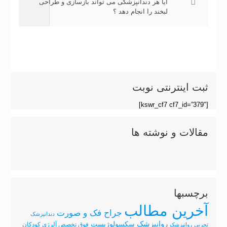
آیا هر دندانپزشکی می تواند بازسازی و طراحی
لبخند را انجام دهد ؟
ثبت اینترنتی نوبت
[kswr_cf7 cf7_id=”379″]
مقالات و نوشته ها
برچسبها
آخرین مطالب
جراح فک و صورت
دندانپزشک
روانپزشک
سکسولوژیست
فوق تخصص آلرژی کودکان
تجربی
روانپزشک