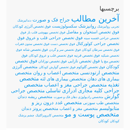
برچسبها
آخرین مطالب
جراح فک و صورت
دندانپزشک
روانپزشک
سکسولوژیست
فوق تخصص آلرژی کودکان
تجربی
روانپزشک
فوق تخصص استخوان و مفاصل
فوق تخصص بیهوشی قلب باز
فوق
فوق
فوق تخصص جراحی قلب و عروق
تخصص جراحی قفسه سینه
تخصص جراحی کولورکتال
فوق تخصص دست
فوق تخصص ستون فقرات
فوق تخصص شانه
فوق تخصص سرطان کودکان
فوق تخصص سر و گردن
فوق
فوق تخصص قرنیه
فوق
تخصص شبکیه
فوق تخصص قلب و عروق کودکان
فوق تخصص نازایی
فوق تخصص
تخصص مچ پا
فوق تخصص نوزادان
کودکان
متخصص آلرژی
فوق تخصص گلوکوم
فوق تخصص گوارش کودکان
متخصص ارتودنسی
متخصص اعصاب و روان
متخصص
متخصص
متخصص بیماری های لثه
بیماری های دهان
تغذیه
متخصص
متخصص جراحی مغز و اعصاب
جراحی کلیه مجاری ادراری تناسلی
متخصص جراحی
گوارش
متخصص ریشه دندان
متخصص رادیولوژی دهان فک و صورت
متخصص غدد درون ریز و
متخصص طب سوزنی
متابولیسم
متخصص پروتز دندان
متخصص مغز و اعصاب
متخصص پوست و مو
متخصص کایروپراکتیک
چشم پزشک
کودکان
کودکان