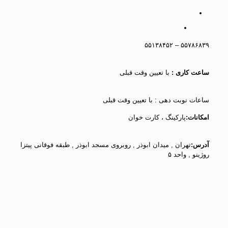
۵۵۷۸۶۸۳۹ – ۵۵۱۳۸۴۵۲
ساعت کاری :
با تعیین وقت قبلی
ساعات نوبت دهی : با تعیین وقت قبلی
امکانات:
پارکینگ ، کارت خوان
آدرس:
تهران , میدان ابوذر , روبروی مسجد ابوذر , طبقه فوقانی پیتزا
روژینو , واحد ۵