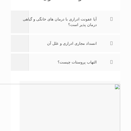
آیا عفونت ادرارى با درمان هاى خانگى و گیاهى
درمان پذیر است؟
انسداد مجاری ادراری‌ و علل آن
التهاب پروستات چیست؟