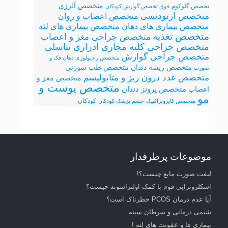
متخصص آلرژی
تخصص گلوکوم
فوق تخصص گوارش کودکان
متخصص ارتودنسی
متخصص اعصاب و روان
متخصص بیماری های لثه
متخصص بیماری های دهان
متخصص تغذیه
متخصص جراحی مغز و اعصاب
متخصص جراحی کلیه مجاری ادراری تناسلی
متخصص جراحی گوارش
متخصص رادیولوژی دهان فک و
متخصص ریشه دندان
متخصص طب سوزنی
صورت
متخصص غدد درون ریز و متابولیسم
متخصص مغز و
متخصص پوست و
متخصص پروتز دندان
اعصاب
مو
کودکان
متخصص کایروپراکتیک
چشم پزشک کودکان
موضوعات پرطرفدار
لیفت صورت مایع چیست؟!
اسکلروتراپی فوم با کمک اولتراسوند چیست؟
آیا عدم درمان PCOS خطرناک است؟
شیمی درمانی و سرطان سینه
بیماری ها و عفونت های لثه !