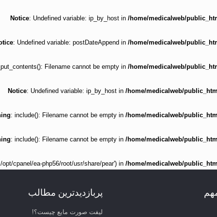
Notice
: Undefined variable: ip_by_host in
/home/medicalweb/public_html
otice
: Undefined variable: postDateAppend in
/home/medicalweb/public_html
e_put_contents(): Filename cannot be empty in
/home/medicalweb/public_html
Notice
: Undefined variable: ip_by_host in
/home/medicalweb/public_html/
ing
: include(): Filename cannot be empty in
/home/medicalweb/public_html/
ing
: include(): Filename cannot be empty in
/home/medicalweb/public_html/
'.:/opt/cpanel/ea-php56/root/usr/share/pear') in
/home/medicalweb/public_html/
مهم
پربازدیدترین مطالب
لیفت صورت مایع چیست؟!