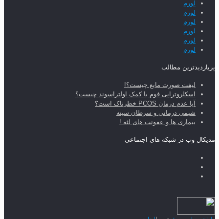
لورم
لورم
لورم
لورم
لورم
لورم
پربازدیدترین مطالب
لیفت صورت مایع چیست؟!
اسکلروتراپی فوم با کمک اولتراسوند چیست؟
آیا عدم درمان PCOS خطرناک است؟
شیمی درمانی و سرطان سینه
بیماری ها و عفونت های لثه !
مدیکال وب در شبکه های اجتماعی
طراحی سایت
و
سئو
توسط
لیزارد وب