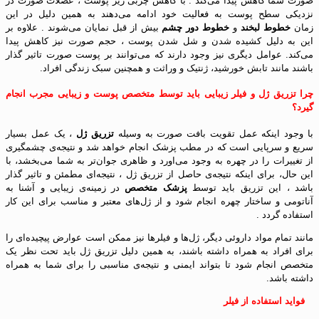
صورت شما کاهش پیدا می‌کند . با کاهش چربی زیر پوست ، عضلات صورت در
نزدیکی سطح پوست به فعالیت خود ادامه می‌دهند به همین دلیل در این
زمان
خطوط لبخند
و
خطوط دور چشم
بیش از قبل نمایان می‌شوند . علاوه بر
این به دلیل کشیده شدن و شل شدن پوست ، حجم صورت نیز کاهش پیدا
می‌کند. عوامل دیگری نیز وجود دارند که می‌توانند بر پوست صورت تاثیر گذار
باشند مانند تابش خورشید، ژنتیک و وراثت و همچنین سبک زندگی افراد.
چرا تزریق ژل و فیلر زیبایی باید توسط متخصص پوست و زیبایی مجرب انجام
گیرد؟
با وجود اینکه عمل تقویت بافت صورت به وسیله
تزریق ژل
، یک عمل بسیار
سریع و سرپایی است که در مطب پزشک انجام خواهد شد و نتیجه‌ی چشمگیری
از تغییرات را در چهره به وجود می‌اورد و ظاهری جوان‌تر به شما می‌بخشد، با
این حال، برای اینکه نتیجه‌ی حاصل از تزریق ژل ، نتیجه‌ای مطمئن و تاثیر گذار
باشد ، این تزریق باید توسط
پزشک متخصص
در زمینه‌ی زیبایی و آشنا به
آناتومی و ساختار چهره انجام شود و از ژل‌های معتبر و مناسب برای این کار
استفاده گردد .
مانند تمام مواد داروئی دیگر، ژل‌ها و فیلرها نیز ممکن است عوارض پیچیده‌ای را
برای افراد به همراه داشته باشند، به همین دلیل تزریق ژل باید تحت نظر یک
متخصص انجام شود تا بتواند ایمنی و نتیجه‌ی مناسبی را برای شما به همراه
داشته باشد.
فواید استفاده از فیلر