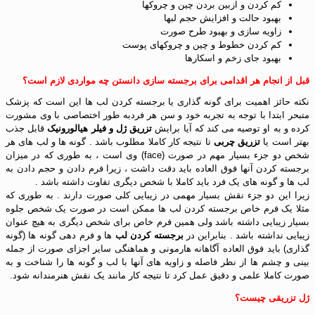
کم کردن و ازبین بردن چین و چروک‏ها
بهبود حالت و افزایش حجم لب‏ها
زاویه سازی و بهبود طرح صورت
کم کردن خطوط و چین و چروک‏‎های پوست
بهبود جای زخم و اسکارها
قبل از انجام هر اقدامی برای برجسته سازی دانستن چه مواردی لازم است؟
نکته حائز اهمیت برای گونه گذاری یا برجسته کردن لب ها این است که پزشک
متبحر ابتدا با توجه به تجربه خود و سن هر فردبه طور اختصاصی با وی مشورت
کرده و به او توصیه می کند که آیا برایش
تزریق ژل و فیلر هیالورونیک
قابل جذب
بهتر است یا
تزریق چربی
تا نتیجه کار کاملا مطلوب باشد . گونه ها و لب های هر
شخص دو جزء بسیار مهم در صورت (face) وی است ، به طوری که در میزان
برجسته کردن آنها فوق العاده باید دقت داشت ، زیرا فرم دادن و حجم دادن به
لب ها و گونه های یک فرد باید کاملا با شخص دیگری تفاوت داشته باشد .
زیرا این دو جزء نقش بسیار مهمی در زیبایی کلی صورت دارند . به طوری که
مثلا یک فرم خاص برجسته کردن لب ها ممکن است در صورت یک شخص جلوه
بسیار زیبایی داشته باشد ولی همین فرم خاص برای شخص دیگری به هیچ عنوان
زیبایی نداشته باشد . بنابراین در
برجسته کردن لب
ها و فرم دهی گونه ها (گونه
گذاری) باید فوق العاده آگاهانه هارمونی و هماهنگی سایر اجزای صورت از جمله
بینی و چشم ها از نظر فاصله و زاویه های آنها با لب و گونه ها را شناخت و به
صورت کاملا علمی و دقیق عمل کرد تا نتیجه کار مانند یک نقش هنرمندانه شود.
ژل تزریقی چیست؟