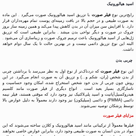
اسید هیالورونیک
رایج‌ترین نوع
فیلر صورت
با تزریق اسید هیالورونیک صورت می‌گیرد . این ماده
به صورت طبیعی و در حجم بالا در بافت زمینه‌ای پوست تمام مهره‌داران قرار
دارد. با افزایش سن میزان آن در بدن کاهش پیدا می‌کند و همین زمینه ساز بروز
چروک در صورت و دیگر نواحی بدن می‎شد . بنابراین طبیعی است که تزریق
ژل‌هایی از اسید هیالورونیک باعث ترمیم چروک صورت و زیباسازی آن می‌شود .
البته این نوع تزریق دائمی نیست و در بهترین حالت تا یک سال دوام خواهد
داشت.
چربی بدن
این نوع
فیلر صورت
که دردناک‌تر از نوع اول به نظر می‌رسد با برداشتن چربی
از بدن شخص (ران، شکم و…) و تزریق آن به صورت انجام می‌گیرد. در این
روش چون چربی از بدن خود شخص استخراج شده، امکان وجود حساسیت و
ناسازگاری بسیار بعید است . انواع دیگری از فیلر صورت مانند کلسیم
هیدروکسیل‌آپاتیت و اسید پلی‌لاکتیک نیز وجود دارد که موقتی هستند، فیلر نیمه
دائمی (PMMA) و دائمی (سیلیکون) نیز وجود دارند معمولاً به دلیل عوارض بالا
توسط پزشکان توصیه نمی‌شوند.
مزایای فیلر صورت
فیلرها معمولاً از ترکیباتی مانند اسید هیالورونیک و کلاژن ساخته می‌شوند که این
مواد در بدن انسان به صورت طبیعی وجود دارد، بنابراین عوارض خاصی نخواهند