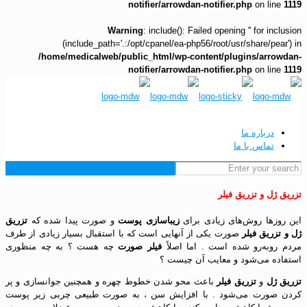
notifier/arrowdan-notifier.php
on line
1119
Warning
: include(): Failed opening '' for inclusion
(include_path='.:/opt/cpanel/ea-php56/root/usr/share/pear') in
/home/medicalweb/public_html/wp-content/plugins/arrowdan-
notifier/arrowdan-notifier.php
on line
1119
درباره ما
تماس با ما
تزریق ژل و تزریق فیلر
این روزها روش‌های زیادی برای
زیباسازی پوست
و صورت پیدا شده که
تزریق
ژل و تزریق فیلر
صورت یکی از آنهایی است که با استقبال بسیار زیادی از طرف
مردم روبه‌رو شده است . اما اصلاً
فیلر صورت
چه هست ؟ به چه منظوری
استفاده می‌شود و معایب آن چیست ؟
تزریق ژل‌
و
تزریق فیلر
باعث محو شدن خطوط چهره و همچنین جوانسازی و پر
کردن صورت می‌شود . با افزایش سن‌ ، به صورت طبیعی چربی زیر پوست