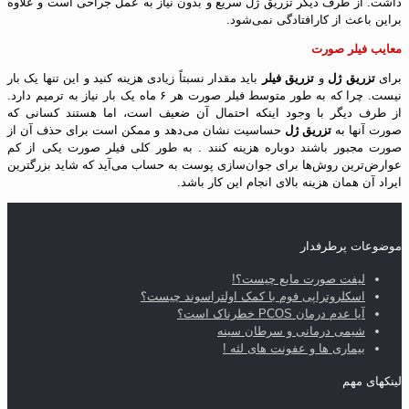
داشت. از طرف دیگر تزریق ژل سریع و بدون نیاز به عمل جراحی است و علاوه‌
براین باعث از کارافتادگی نمی‌شود.
معایب فیلر صورت
برای
تزریق ژل
و
تزریق فیلر
باید مقدار نسبتاً زیادی هزینه کنید و این تنها یک بار
نیست. چرا که به طور متوسط فیلر صورت هر ۶ ماه یک بار نیاز به ترمیم دارد.
از طرف دیگر با وجود اینکه احتمال آن ضعیف است، اما هستند کسانی که
صورت آنها به
تزریق ژل
حساسیت نشان می‌دهد و ممکن است برای حذف آن از
صورت مجبور باشند دوباره هزینه کنند . به طور کلی فیلر صورت یکی از کم
عوارض‌ترین روش‌ها برای جوان‌سازی پوست به حساب می‌آید که شاید بزرگترین
ایراد آن همان هزینه بالای انجام این کار باشد.
موضوعات پرطرفدار
لیفت صورت مایع چیست؟!
اسکلروتراپی فوم با کمک اولتراسوند چیست؟
آیا عدم درمان PCOS خطرناک است؟
شیمی درمانی و سرطان سینه
بیماری ها و عفونت های لثه !
لینکهای مهم